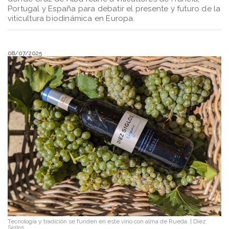
Portugal y España para debatir el presente y futuro de la
viticultura biodinámica en Europa.
08/07/2025
Tecnología y tradición se funden en este vino con alma de Rueda.
|
Diez
Siglos