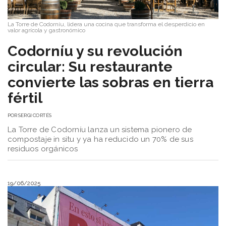
La Torre de Codorníu, lidera una cocina que transforma el desperdicio en
valor agrícola y gastronómico
Codorníu y su revolución
circular: Su restaurante
convierte las sobras en tierra
fértil
POR
SERGI CORTÉS
La Torre de Codorníu lanza un sistema pionero de
compostaje in situ y ya ha reducido un 70% de sus
residuos orgánicos
19/06/2025