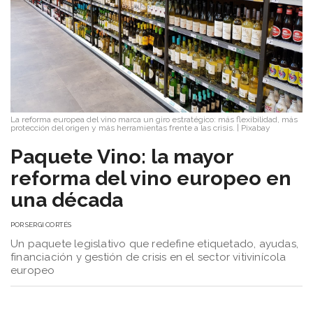
La reforma europea del vino marca un giro estratégico: más flexibilidad, más
protección del origen y más herramientas frente a las crisis.
|
Pixabay
Paquete Vino: la mayor
reforma del vino europeo en
una década
POR
SERGI CORTÉS
Un paquete legislativo que redefine etiquetado, ayudas,
financiación y gestión de crisis en el sector vitivinícola
europeo