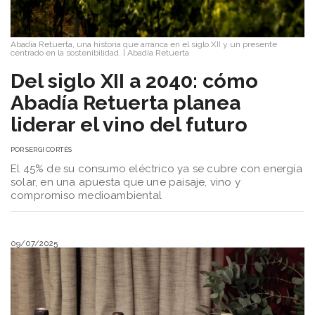
Abadía Retuerta, una historia que arranca en el siglo XII y un presente
centrado en la sostenibilidad.
|
Abadía Retuerta
Del siglo XII a 2040: cómo
Abadía Retuerta planea
liderar el vino del futuro
POR
SERGI CORTÉS
El 45% de su consumo eléctrico ya se cubre con energía
solar, en una apuesta que une paisaje, vino y
compromiso medioambiental
09/07/2025