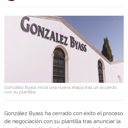
Turismo
y
Vino
Saber
más
Vinos
y
Bodegas
González Byass inicia una nueva etapa tras un acuerdo
con su plantilla.
González Byass ha cerrado con éxito el proceso
de negociación con su plantilla tras anunciar la