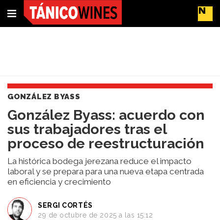
Suscríbete
Buscar
GONZÁLEZ BYASS
Portada
González Byass: acuerdo con
Actualidad
sus trabajadores tras el
Líderes
del
proceso de reestructuración
cambio
Impacto
La histórica bodega jerezana reduce el impacto
y
laboral y se prepara para una nueva etapa centrada
en eficiencia y crecimiento
Sostenibilidad
Tendencias
del
SERGI CORTÉS
29 de octubre de 2025 a las 15:12
Vino