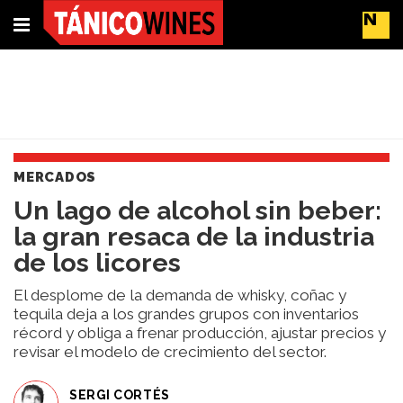
Suscríbete
Buscar
MERCADOS
Portada
​Un lago de alcohol sin beber:
Actualidad
la gran resaca de la industria
Líderes
del
de los licores
cambio
Impacto
El desplome de la demanda de whisky, coñac y
y
tequila deja a los grandes grupos con inventarios
récord y obliga a frenar producción, ajustar precios y
Sostenibilidad
revisar el modelo de crecimiento del sector.
Tendencias
del
Vino
SERGI CORTÉS