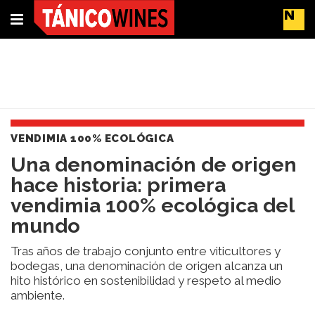
Suscríbete
Buscar
VENDIMIA 100% ECOLÓGICA
Portada
Una denominación de origen
Actualidad
hace historia: primera
Líderes
del
vendimia 100% ecológica del
cambio
mundo
Impacto
y
Tras años de trabajo conjunto entre viticultores y
Sostenibilidad
bodegas, una denominación de origen alcanza un
Tendencias
hito histórico en sostenibilidad y respeto al medio
del
ambiente.
Vino