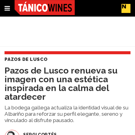
Suscríbete
Buscar
PAZOS DE LUSCO
Portada
Pazos de Lusco renueva su
Actualidad
imagen con una estética
Líderes
del
inspirada en la calma del
cambio
atardecer
Impacto
y
La bodega gallega actualiza la identidad visual de su
Sostenibilidad
Albariño para reforzar su perfil elegante, sereno y
Tendencias
vinculado al disfrute pausado.
del
Vino
SERGI CORTÉS