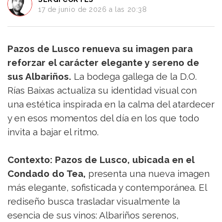
Turismo
17 de junio de 2026 a las 20:38
y
Vino
Saber
Pazos de Lusco renueva su imagen para
más
reforzar el carácter elegante y sereno de
Vinos
sus Albariños.
La bodega gallega de la D.O.
y
Bodegas
Rías Baixas actualiza su identidad visual con
una estética inspirada en la calma del atardecer
y en esos momentos del día en los que todo
invita a bajar el ritmo.
Contexto: Pazos de Lusco, ubicada en el
Condado do Tea,
presenta una nueva imagen
más elegante, sofisticada y contemporánea. El
rediseño busca trasladar visualmente la
esencia de sus vinos: Albariños serenos,