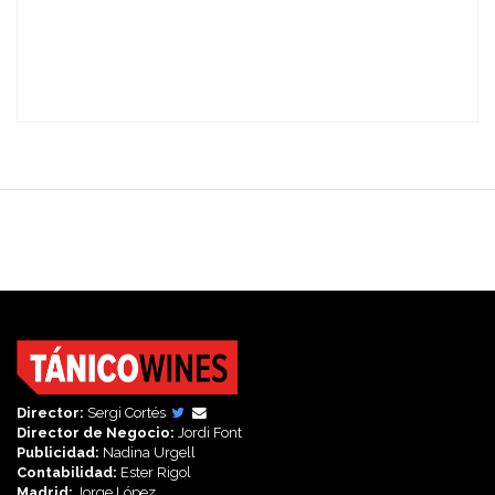
Director:
Sergi Cortés
Director de Negocio:
Jordi Font
Publicidad:
Nadina Urgell
Contabilidad:
Ester Rigol
Madrid:
Jorge López