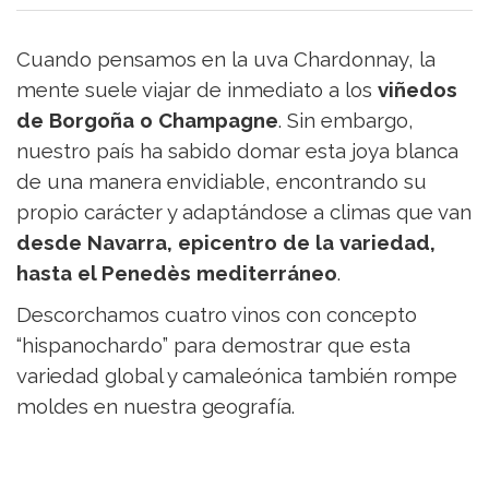
Turismo
y
Cuando pensamos en la uva Chardonnay, la
Vino
mente suele viajar de inmediato a los
viñedos
Saber
más
de Borgoña o Champagne
. Sin embargo,
Vinos
nuestro país ha sabido domar esta joya blanca
y
de una manera envidiable, encontrando su
Bodegas
propio carácter y adaptándose a climas que van
desde Navarra, epicentro de la variedad,
hasta el Penedès mediterráneo
.
Descorchamos cuatro vinos con concepto
“hispanochardo” para demostrar que esta
variedad global y camaleónica también rompe
moldes en nuestra geografía.