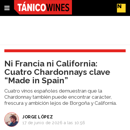
Suscríbete
Buscar
Portada
Ni Francia ni California:
Actualidad
Cuatro Chardonnays clave
Líderes
“Made in Spain”
del
cambio
Cuatro vinos españoles demuestran que la
Impacto
Chardonnay también puede encontrar carácter,
y
frescura y ambición lejos de Borgoña y California.
Sostenibilidad
Tendencias
JORGE LÓPEZ
del
17 de junio de 2026 a las 10:56
Vino