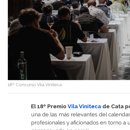
18º Concurso Vila Viniteca
El 18º Premio
Vila Viniteca
de Cata po
una de las más relevantes del calendario
profesionales y aficionados en torno a