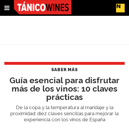
Suscríbete
Buscar
Portada
Actualidad
SABER MÁS
Líderes
Guía esencial para disfrutar
del
más de los vinos: 10 claves
cambio
Impacto
prácticas
y
Sostenibilidad
De la copa y la temperatura al maridaje y la
proximidad: diez claves sencillas para mejorar la
Tendencias
experiencia con los vinos de España
del
Vino