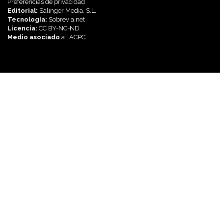
Preferencias de privacidad
Editorial:
Salinger Media, S.L.
Tecnología:
Sobrevia.net
Licencia:
CC BY-NC-ND
Medio asociado
a l'
ACPC