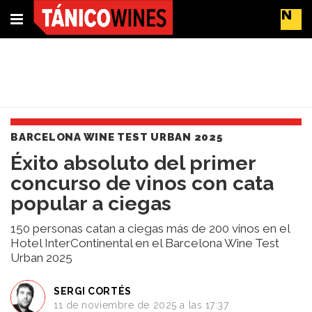
Suscríbete
Buscar
BARCELONA WINE TEST URBAN 2025
Portada
Éxito absoluto del primer
Actualidad
concurso de vinos con cata
Líderes
del
popular a ciegas
cambio
Impacto
150 personas catan a ciegas más de 200 vinos en el
y
Hotel InterContinental en el Barcelona Wine Test
Urban 2025
Sostenibilidad
Tendencias
del
SERGI CORTÉS
11 de noviembre de 2025 a las 17:37
Vino