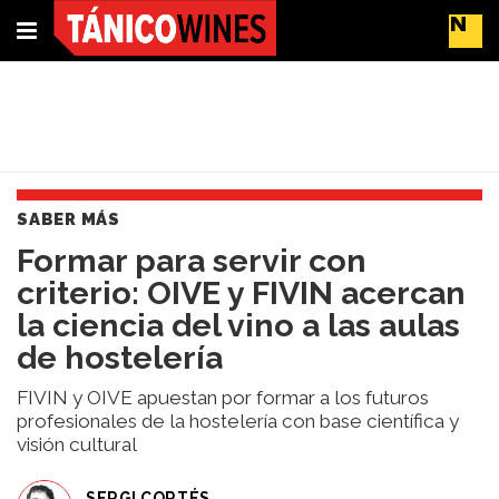
Suscríbete
Buscar
SABER MÁS
Portada
​Formar para servir con
Actualidad
criterio: OIVE y FIVIN acercan
Líderes
del
la ciencia del vino a las aulas
cambio
de hostelería
Impacto
y
FIVIN y OIVE apuestan por formar a los futuros
Sostenibilidad
profesionales de la hostelería con base científica y
Tendencias
visión cultural
del
Vino
SERGI CORTÉS