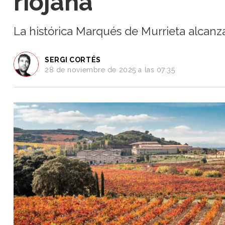
riojana
Turismo
y
La histórica Marqués de Murrieta alcanza
Vino
Saber
más
SERGI CORTÉS
Vinos
28 de noviembre de 2025 a las 07:35
y
Bodegas