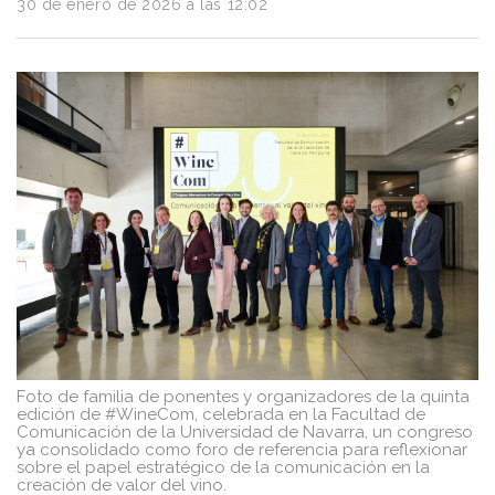
30 de enero de 2026 a las 12:02
Turismo
y
Vino
Saber
más
Vinos
y
Bodegas
Foto de familia de ponentes y organizadores de la quinta
edición de #WineCom, celebrada en la Facultad de
Comunicación de la Universidad de Navarra, un congreso
ya consolidado como foro de referencia para reflexionar
sobre el papel estratégico de la comunicación en la
creación de valor del vino.