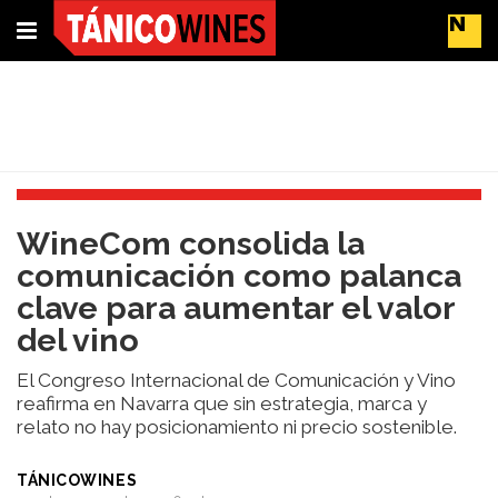
Suscríbete
Buscar
Portada
​WineCom consolida la
Actualidad
comunicación como palanca
Líderes
clave para aumentar el valor
del
del vino
cambio
Impacto
El Congreso Internacional de Comunicación y Vino
y
reafirma en Navarra que sin estrategia, marca y
Sostenibilidad
relato no hay posicionamiento ni precio sostenible.
Tendencias
del
TÁNICOWINES
Vino