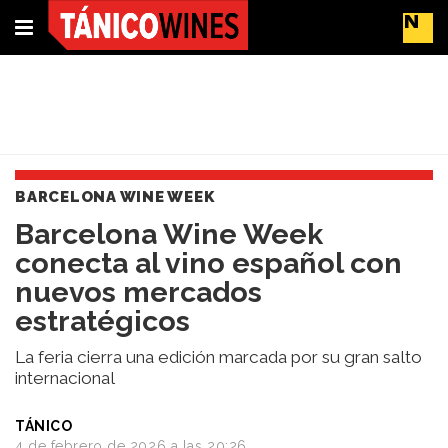
Suscríbete
Buscar
BARCELONA WINE WEEK
Portada
Barcelona Wine Week
Actualidad
conecta al vino español con
Líderes
del
nuevos mercados
cambio
estratégicos
Impacto
y
La feria cierra una edición marcada por su gran salto
Sostenibilidad
internacional
Tendencias
del
TÁNICO
Vino
4 de febrero de 2026 a las 20:26