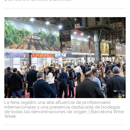
Turismo
y
Vino
Saber
más
Vinos
y
Bodegas
La feria registró una alta afluencia de profesionales
internacionales y una presencia destacada de bodegas
de todas las denominaciones de origen.
|
Barcelona Wine
Week